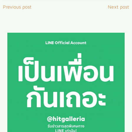
Post
Post
Previous post
Next post
navigation
navigation