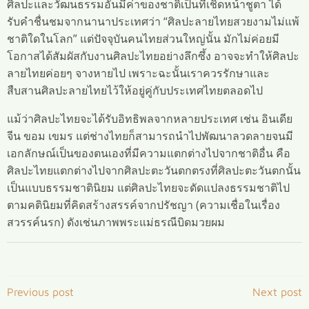
ศิลปะและวัฒนธรรมอันมีค่าของชาติเป็นที่เชิดหน้าชูตา ได้
รับคำชื่นชมจากนานาประเทศว่า “ศิลปะลายไทยสวยงามไม่แพ้
ชาติใดในโลก” แต่ปัจจุบันคนไทยส่วนใหญ่นั้น มักไม่ค่อยมี
โอกาสได้สัมผัสกับงานศิลปะไทยอย่างลึกซึ้ง อาจจะทำให้ศิลปะ
ลายไทยค่อยๆ จางหายไป เพราะฉะนั้นเราควรรักษาและ
สืบสานศิลปะลายไทยไว้ให้อยู่คู่กับประเทศไทยตลอดไป
แม้ว่าศิลปะไทยจะได้รับอิทธิพลจากหลายประเทศ เช่น อินเดีย
จีน ขอม เขมร แต่ช่างไทยก็สามารถนำไปพัฒนาลวดลายจนมี
เอกลักษณ์เป็นของตนเองที่มีความแตกต่างไปจากชาติอื่น คือ
ศิลปะไทยแตกต่างไปจากศิลปะตะวันตกตรงที่ศิลปะตะวันตกนั้น
เป็นแบบธรรมชาตินิยม แต่ศิลปะไทยจะดัดแปลงธรรมชาติไป
ตามคตินิยมที่คิดสร้างสรรค์จากปรัชญา (ความเชื่อในเรื่อง
สวรรค์นรก) ดังเช่นภาพพระแม่ธรณีบิดมวยผม
Post
Post
Previous post
Next post