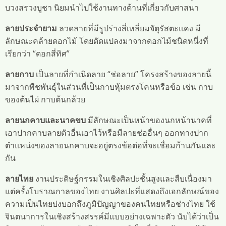
บวงสรวงบูชา นิยมนำไปใช้งานทางด้านที่เกี่ยวกับศาสนา
ลายประจำยาม
ลวดลายที่มีรูปร่างสี่เหลี่ยมจัตุรัสตะแคง มี
ลักษณะคล้ายดอกไม้ โดยดัดแปลงมาจากดอกไม้ชนิดหนึ่งที่
เรียกว่า “ดอกสี่ทิศ”
ลายกาบ
เป็นลายที่กำเนิดลาย “ช่อลาย” โครงสร้างของลายนี้
มาจากพืชพันธุ์ในส่วนที่เป็นกาบหุ้มตรงโคนหรือข้อ เช่น กาบ
ของต้นไผ่ กาบต้นกล้วย
ลายนกคาบและนาคขบ
มีลักษณะเป็นหน้าของนกหน้านาคที่
เอาปากคาบลายตัวอื่นเอาไว้หรือมีลายช่ออื่นๆ ออกทางปาก
ตำแหน่งของลายนกคาบจะอยู่ตรงข้อต่อที่จะเชื่อมก้านกันและ
กัน
ลายไทย
งานประดิษฐ์กรรมในเชิงศิลปะชั้นสูงและสืบเนื่องมา
แต่ครั้งโบราณกาลของไทย งานศิลปะที่แสดงถึงเอกลักษณ์ของ
ความเป็นไทยบ่งบอกถึงภูมิปัญญาของคนไทยหรือช่างไทย ใช้
จินตนาการในเชิงสร้างสรรค์มีแบบอย่างเฉพาะตัว นับได้ว่าเป็น