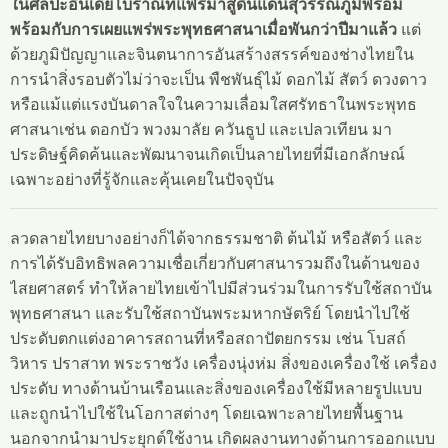
ในศิลปะอินเดียโบราณที่แพร่มาสู่ดินแดนสุวรรณภูมิพร้อม
พร้อมกับการเผยแพร่พระพุทธศาสนาเมื่อพันกว่าปีมาแล้ว
แต่
ด้วยภูมิปัญญาและจินตนาการอันสร้างสรรค์ของช่างไทยใน
การนำสิ่งรอบตัวไม่ว่าจะเป็น พืชพันธุ์ไม้ ดอกไม้ สัตว์ ดวงดาว
หรือแม้แต่แรงบันดาลใจในความเลื่อมใสศรัทธาในพระพุทธ
ศาสนาเช่น ดอกบัว พวงมาลัย ควันธูป และเปลวเทียน มา
ประดิษฐ์คิดค้นและพัฒนาจนเกิดเป็นลายไทยที่มีเอกลักษณ์
เฉพาะอย่างที่รู้จักและคุ้นเคยในปัจจุบัน
ลวดลายไทยบางอย่างก็ได้จากธรรมชาติ ต้นไม้ หรือสัตว์ และ
การได้รับอิทธิพลความเชื่อเกี่ยวกับศาสนารวมถึงในด้านของ
ไสยศาสตร์ ทำให้ลายไทยเข้าไปมีส่วนร่วมในการรับใช้สถาบัน
พุทธศาสนา และรับใช้สถาบันพระมหากษัตริย์ โดยนำไปใช้
ประดับตกแต่งอาคารสถานที่หรือสถาปัตยกรรม เช่น โบสถ์
วิหาร ปราสาท พระราชวัง เครื่องนุ่งห่ม สิ่งของเครื่องใช้ เครื่อง
ประดับ ทางด้านบ้านเรือนและสิ่งของเครื่องใช้มีหลายรูปแบบ
และถูกนำไปใช้ในโอกาสต่างๆ โดยเฉพาะลายไทยพื้นฐาน
นอกจากนำมาประยุกต์ใช้งาน เกิดผลงานทางด้านการออกแบบ