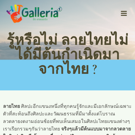
Skip
to
content
รู้หรือไม่ ลายไทยไม่
ได้มีต้นกำเนิดมา
จากไทย ?
ลายไทย
ศิลปะอีกแขนงหนึ่งที่ทุกคนรู้จักและมีเอกลักษณ์เฉพาะ
ตัวที่สะท้อนถึงศิลปะและวัฒนธรรมที่มีมาตั้งแต่โบราณ
ลวดลายงดงามอ่อนช้อยที่พบเห็นเสมอในศิลปะไทยแขนงต่างๆ
เราเรียกรวมๆกันว่าลายไทย
จริงๆแล้วมีต้นแบบมาจากลวดลาย