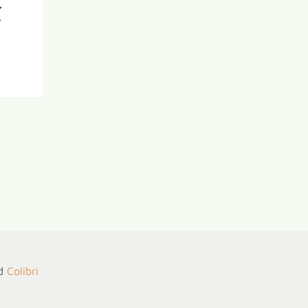
์
nd
Colibri